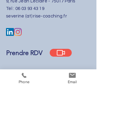
9, rue Jean Leclaire - 75017 Paris
​Tél :
06 03 93 43 19
severine (at) rise-coaching.fr
Prendre RDV
Ecrire à RiSe
Phone
Email