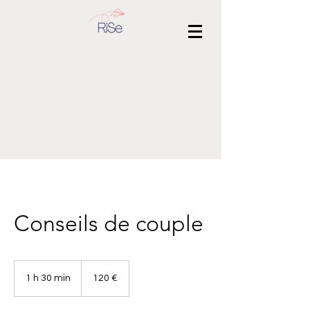
Conseils de couple
120
euros
1 h 30 min
1
120 €
3
0