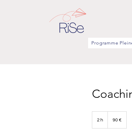
Programme Plein
Coachin
90
euros
2 h
2
90 €
h