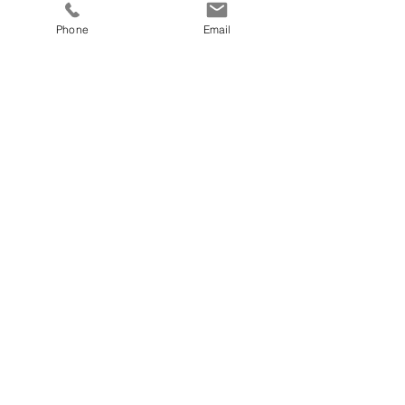
Prendre RDV
Phone
Email
Ecrire à RiSe