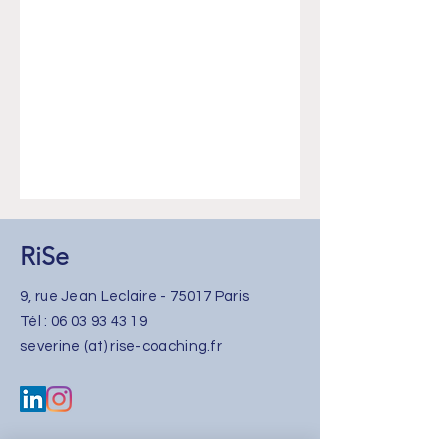
RiSe
9, rue Jean Leclaire - 75017 Paris
​Tél :
06 03 93 43 19
severine (at) rise-coaching.fr